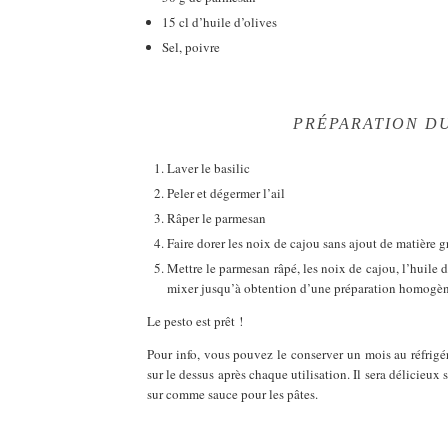
15 cl d’huile d’olives
Sel, poivre
PRÉPARATION DU
Laver le basilic
Peler et dégermer l’ail
Râper le parmesan
Faire dorer les noix de cajou sans ajout de matière 
Mettre le parmesan râpé, les noix de cajou, l’huile d’
mixer jusqu’à obtention d’une préparation homogèn
Le pesto est prêt !
Pour info, vous pouvez le conserver un mois au réfrigéra
sur le dessus après chaque utilisation. Il sera délicieux 
sur comme sauce pour les pâtes.