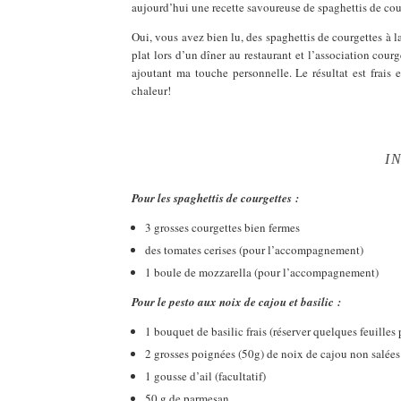
aujourd’hui une recette savoureuse de spaghettis de cour
Oui, vous avez bien lu, des spaghettis de courgettes à la 
plat lors d’un dîner au restaurant et l’association cour
ajoutant ma touche personnelle. Le résultat est frais
chaleur!
I
Pour les spaghettis de courgettes :
3 grosses courgettes bien fermes
des tomates cerises (pour l’accompagnement)
1 boule de mozzarella (pour l’accompagnement)
Pour le pesto aux noix de cajou et basilic :
1 bouquet de basilic frais (réserver quelques feuilles
2 grosses poignées (50g) de noix de cajou non salées
1 gousse d’ail (facultatif)
50 g de parmesan